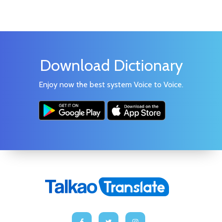
Download Dictionary
Enjoy now the best system Voice to Voice.